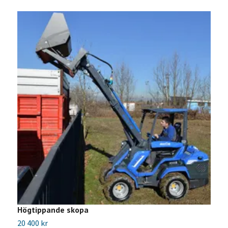
Högtippande skopa
F
20 400 kr
B