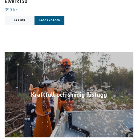
Elverk i30
399 kr
LÄS MER
LÄGG I KORGEN
Kraftfull och smidig flistugg