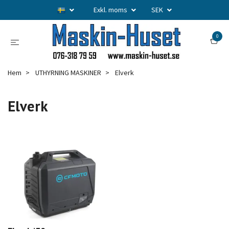
Exkl. moms
SEK
0
Hem
UTHYRNING MASKINER
Elverk
Elverk