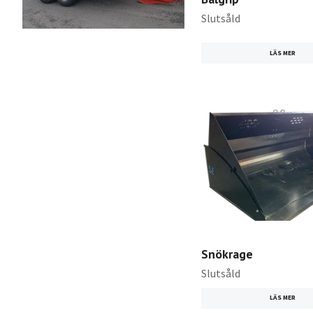
Slutsåld
LÄS MER
Snökrage
Slutsåld
LÄS MER