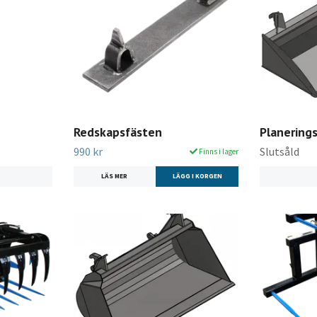
Redskapsfästen
Planering
990 kr
Slutsåld
Finns i lager
LÄS MER
LÄGG I KORGEN