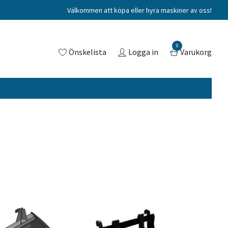
Välkommen att köpa eller hyra maskiner av oss!
0
Önskelista
Logga in
Varukorg