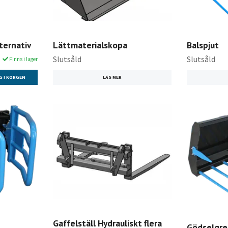
lternativ
Lättmaterialskopa
Balspjut
Slutsåld
Slutsåld
Finns i lager
G I KORGEN
LÄS MER
Gaffelställ Hydrauliskt flera
Gödselgre