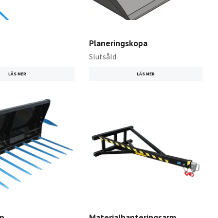
Planeringskopa
Slutsåld
LÄS MER
LÄS MER
p
Materialhanteringsarm