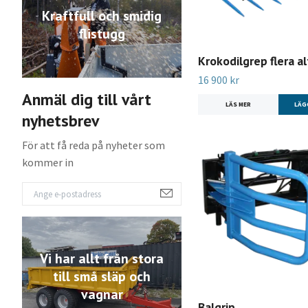
Kraftfull och smidig
flistugg
Krokodilgrep flera a
16 900 kr
Anmäl dig till vårt
LÄS MER
LÄG
nyhetsbrev
För att få reda på nyheter som
kommer in
Vi har allt från stora
till små släp och
vagnar
Balgrip