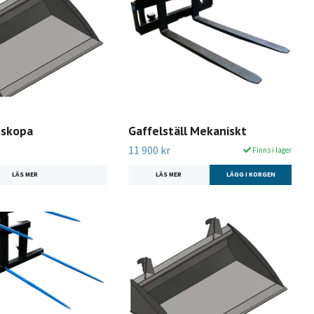
sskopa
Gaffelställ Mekaniskt
11 900 kr
Finns i lager
LÄS MER
LÄS MER
LÄGG I KORGEN