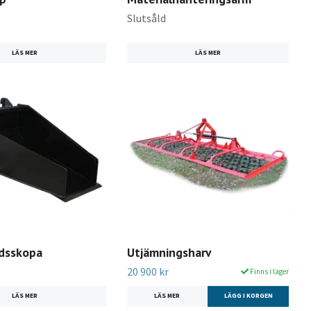
Slutsåld
LÄS MER
LÄS MER
adsskopa
Utjämningsharv
20 900 kr
Finns i lager
LÄS MER
LÄS MER
LÄGG I KORGEN