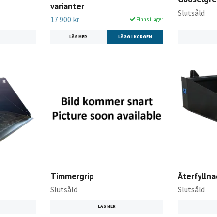
varianter
Slutsåld
17 900 kr
Finns i lager
LÄS MER
LÄGG I KORGEN
Timmergrip
Återfylln
Slutsåld
Slutsåld
LÄS MER