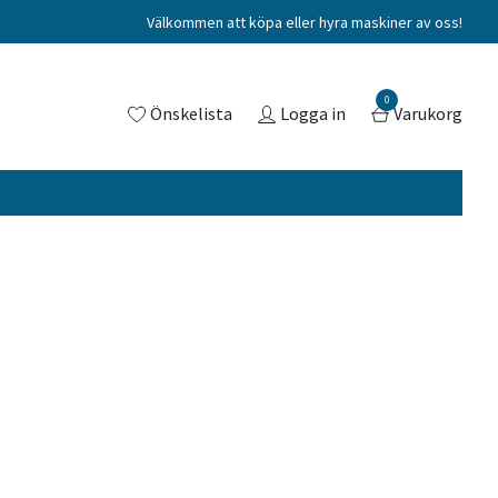
Välkommen att köpa eller hyra maskiner av oss!
0
Önskelista
Logga in
Varukorg