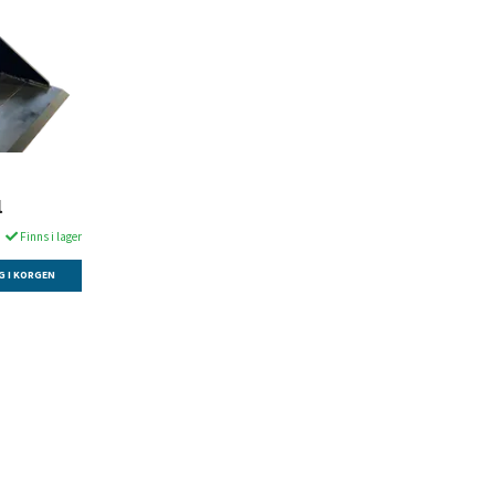
l
Finns i lager
G I KORGEN