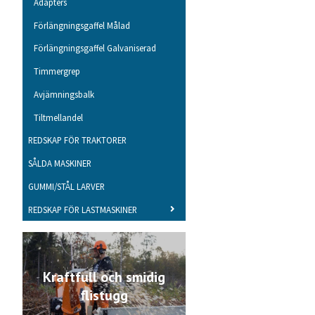
Adapters
Förlängningsgaffel Målad
Förlängningsgaffel Galvaniserad
Timmergrep
Avjämningsbalk
Tiltmellandel
REDSKAP FÖR TRAKTORER
SÅLDA MASKINER
GUMMI/STÅL LARVER
REDSKAP FÖR LASTMASKINER
Kraftfull och smidig
flistugg