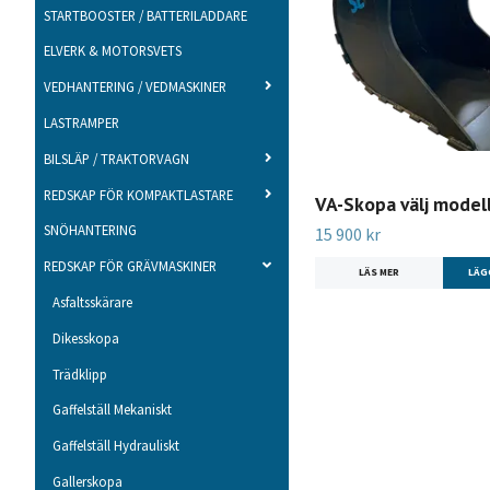
STARTBOOSTER / BATTERILADDARE
ELVERK & MOTORSVETS
VEDHANTERING / VEDMASKINER
LASTRAMPER
BILSLÄP / TRAKTORVAGN
REDSKAP FÖR KOMPAKTLASTARE
VA-Skopa välj model
SNÖHANTERING
15 900 kr
REDSKAP FÖR GRÄVMASKINER
LÄS MER
LÄG
Asfaltsskärare
Dikesskopa
Trädklipp
Gaffelställ Mekaniskt
Gaffelställ Hydrauliskt
Gallerskopa