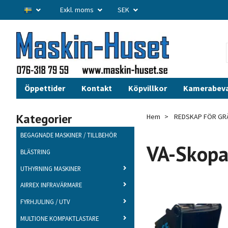
Exkl. moms
SEK
Öppettider
Kontakt
Köpvillkor
Kamerabev
Kategorier
Hem
REDSKAP FÖR GR
BEGAGNADE MASKINER / TILLBEHÖR
VA-Skop
BLÄSTRING
UTHYRNING MASKINER
AIRREX INFRAVÄRMARE
FYRHJULING / UTV
MULTIONE KOMPAKTLASTARE