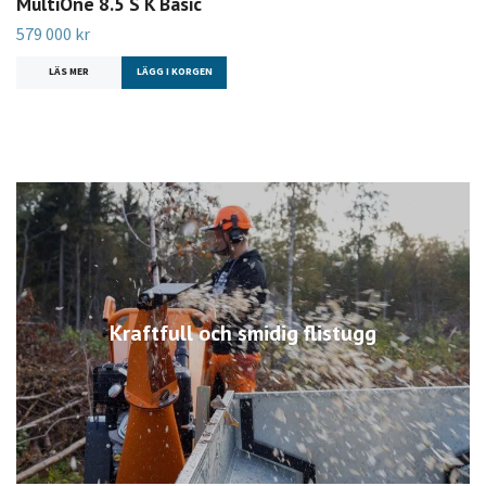
MultiOne 8.5 S K Basic
579 000 kr
LÄS MER
LÄGG I KORGEN
Kraftfull och smidig flistugg