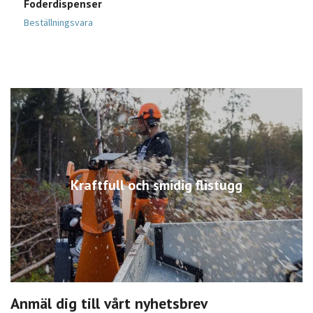
Foderdispenser
V
Beställningsvara
B
Kraftfull och smidig flistugg
Anmäl dig till vårt nyhetsbrev