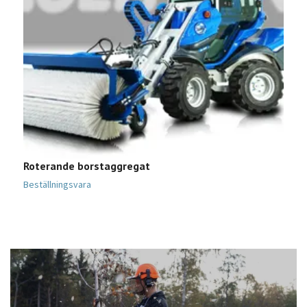
Roterande borstaggregat
S
Beställningsvara
B