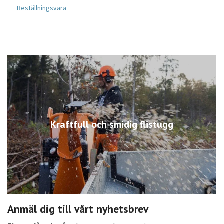
Beställningsvara
B
Kraftfull och smidig flistugg
Anmäl dig till vårt nyhetsbrev