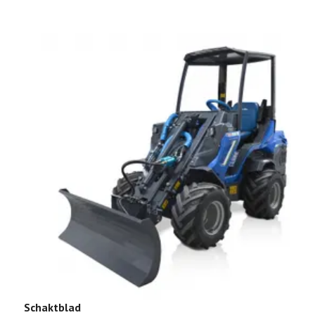
Schaktblad
M