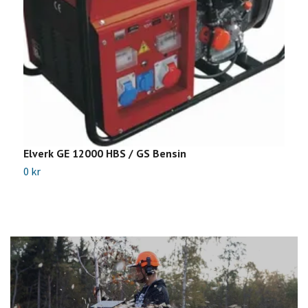
Elverk GE 12000 HBS / GS Bensin
E
0 kr
0