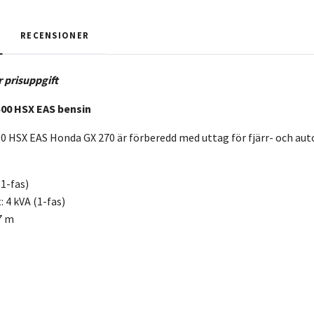
RECENSIONER
r prisuppgift
500 HSX EAS bensin
0 HSX EAS Honda GX 270 är förberedd med uttag för fjärr- och au
(1-fas)
: 4 kVA (1-fas)
 7 m