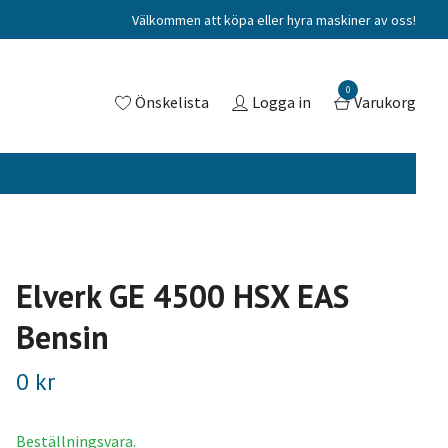
Välkommen att köpa eller hyra maskiner av oss!
0
Önskelista
Logga in
Varukorg
Elverk GE 4500 HSX EAS
Bensin
0 kr
Beställningsvara.