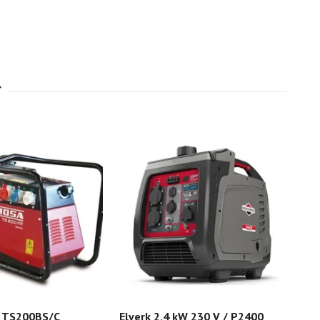
 TS200BS/C
Elverk 2,4 kW 230 V / P2400
Elve