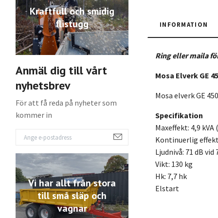
Kraftfull och smidig
flistugg
INFORMATION
Ring eller maila fö
Anmäl dig till vårt
Mosa Elverk GE 4
nyhetsbrev
Mosa elverk GE 450
För att få reda på nyheter som
kommer in
Specifikation
Maxeffekt: 4,9 kVA 
Kontinuerlig effekt
Ljudnivå: 71 dB vid
Vikt: 130 kg
Hk: 7,7 hk
Vi har allt från stora
Elstart
till små släp och
vagnar