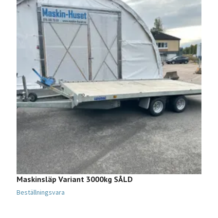
Maskinsläp Variant 3000kg SÅLD
V
Beställningsvara
B