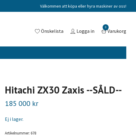
Välkommen att köpa eller hyra maskiner av oss!
0
Önskelista
Logga in
Varukorg
Hitachi ZX30 Zaxis --SÅLD--
185 000 kr
Ej i lager.
Artikelnummer:
678