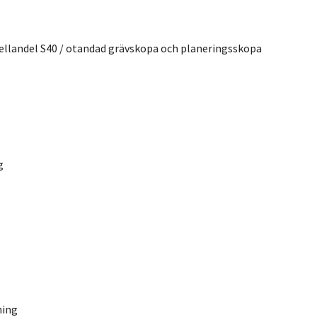
ellandel S40 / otandad grävskopa och planeringsskopa
g
ning