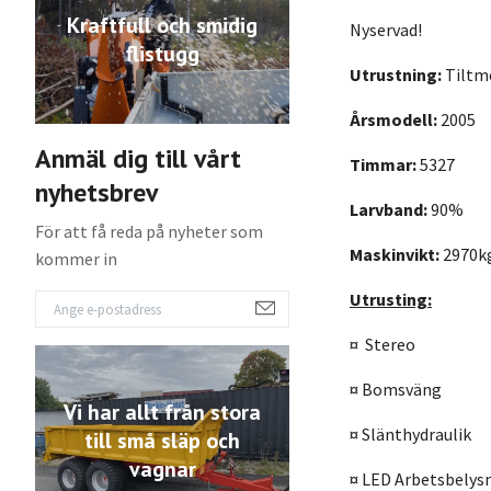
Kraftfull och smidig
Nyservad!
flistugg
Utrustning:
Tiltm
Årsmodell:
2005
Anmäl dig till vårt
Timmar:
5327
nyhetsbrev
Larvband:
90%
För att få reda på nyheter som
Maskinvikt:
2970k
kommer in
Utrusting:
¤ Stereo
¤ Bomsväng
Vi har allt från stora
¤ Slänthydraulik
till små släp och
vagnar
¤ LED Arbetsbelys