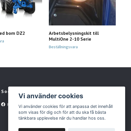
med bom DZ2
Arbetsbelysningskit till
Ple
MultiOne 2-10 Serie
ara
Best
Beställningsvara
Sociala medier
Vi använder cookies
Facebook
Vi använder cookies för att anpassa det innehåll
som visas för dig och för att du ska få bästa
tänkbara upplevelse när du handlar hos oss.