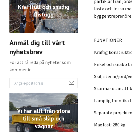
partiklar från jor
Kraftfull och smidig
lasta och lossa ma
flistugg
byggentreprenörer
FUNKTIONER
Anmäl dig till vårt
nyhetsbrev
Kraftig konstrukti
För att få reda på nyheter som
Enkel och snabb b
kommer in
Skilj stenar/jord/
Skärmar utan att k
Lämplig för olika t
Vi har allt från stora
Separata projektma
till små släp och
Max last: 280 kg.
vagnar