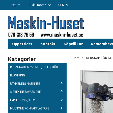
Exkl. moms
SEK
Öppettider
Kontakt
Köpvillkor
Kamerabev
Kategorier
Hem
REDSKAP FÖR KO
BEGAGNADE MASKINER / TILLBEHÖR
BLÄSTRING
UTHYRNING MASKINER
AIRREX INFRAVÄRMARE
FYRHJULING / UTV
MULTIONE KOMPAKTLASTARE