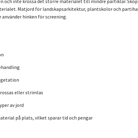
den och inte krossa det större materialet till mindre partiklar. S
terialet. Matjord för landskapsarkitektur, plantskolor och parti
 använder hinken för screening.
on
ehandling
vegetation
rossas eller strimlas
yper av jord
terial på plats, vilket sparar tid och pengar