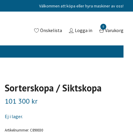
Välkommen att köpa eller hyra maskiner av oss!
0
Önskelista
Logga in
Varukorg
Sorterskopa / Siktskopa
101 300 kr
Ej i lager.
Artikelnummer:
C890030