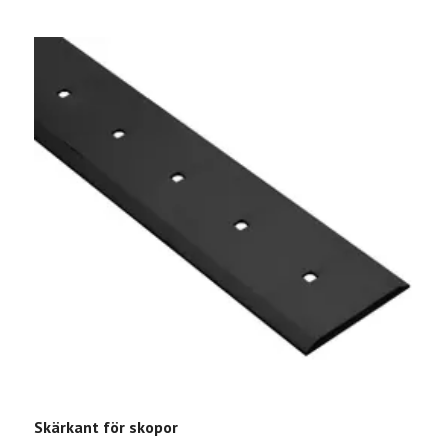
Skärkant för skopor
R