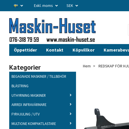
Exkl. moms
SEK
Öppettider
Kontakt
Köpvillkor
Kamerabev
Kategorier
Hem
REDSKAP FÖR HJ
BEGAGNADE MASKINER / TILLBEHÖR
BLÄSTRING
UTHYRNING MASKINER
AIRREX INFRAVÄRMARE
FYRHJULING / UTV
MULTIONE KOMPAKTLASTARE