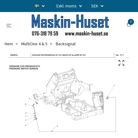
Exkl. moms
SEK
0
Hem
MultiOne 4 & 5
Backsignal