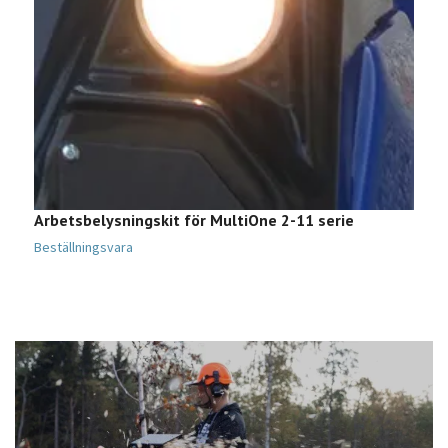
Arbetsbelysningskit för MultiOne 2-11 serie
F
Beställningsvara
B