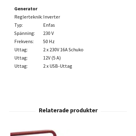
Generator
Reglerteknik:
Inverter
Typ:
Enfas
Spänning:
230 V
Frekvens:
50 Hz
Uttag:
2 x 230V 16A Schuko
Uttag:
12V (5 A)
Uttag:
2 x USB-Uttag