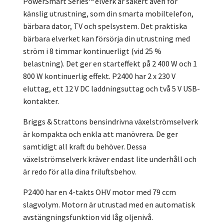
PowerSmart Series™ elverk är säkert även för
känslig utrustning, som din smarta mobiltelefon,
bärbara dator, TV och spelsystem. Det praktiska
bärbara elverket kan försörja din utrustning med
ström i 8 timmar kontinuerligt (vid 25 %
belastning). Det ger en starteffekt på 2 400 W och 1
800 W kontinuerlig effekt. P2400 har 2 x 230 V
eluttag, ett 12 V DC laddningsuttag och två 5 V USB-
kontakter.
Briggs & Strattons bensindrivna växelströmselverk
är kompakta och enkla att manövrera. De ger
samtidigt all kraft du behöver. Dessa
växelströmselverk kräver endast lite underhåll och
är redo för alla dina friluftsbehov.
P2400 har en 4-takts OHV motor med 79 ccm
slagvolym. Motorn är utrustad med en automatisk
avstängningsfunktion vid låg oljenivå.