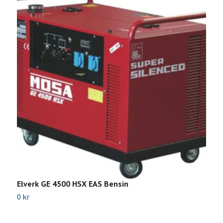
Elverk GE 4500 HSX EAS Bensin
E
0 kr
0