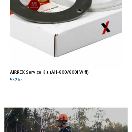
AIRREX Service Kit (AH-800/800i Wifi)
A
552 kr
5