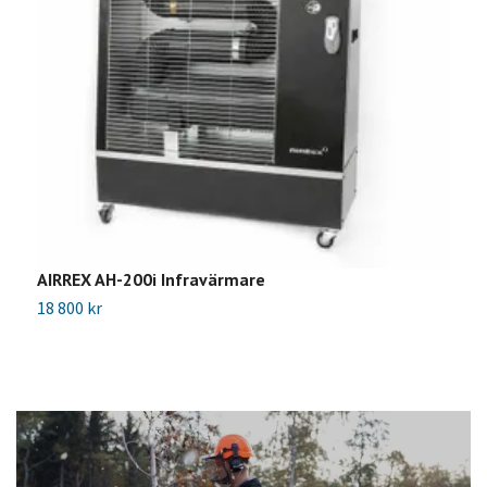
AIRREX AH-200i Infravärmare
A
18 800 kr
2