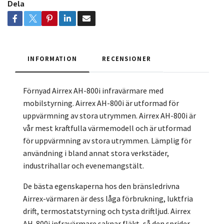
Dela
INFORMATION
RECENSIONER
Förnyad Airrex AH-800i infravärmare med
mobilstyrning. Airrex AH-800i är utformad för
uppvärmning av stora utrymmen. Airrex AH-800i är
vår mest kraftfulla värmemodell och är utformad
för uppvärmning av stora utrymmen. Lämplig för
användning i bland annat stora verkstäder,
industrihallar och evenemangstält.
De bästa egenskaperna hos den bränsledrivna
Airrex-värmaren är dess låga förbrukning, luktfria
drift, termostatstyrning och tysta driftljud. Airrex
AH-800i infravärmare saknar fläkt, så den sprider