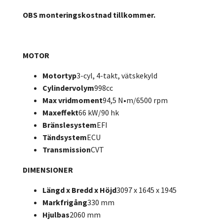
OBS monteringskostnad tillkommer.
MOTOR
Motortyp
3-cyl, 4-takt, vätskekyld
Cylindervolym
998cc
Max vridmoment
94,5 N•m/6500 rpm
Maxeffekt
66 kW/90 hk
Bränslesystem
EFI
Tändsystem
ECU
Transmission
CVT
DIMENSIONER
Längd x Bredd x Höjd
3097 x 1645 x 1945
Markfrigång
330 mm
Hjulbas
2060 mm