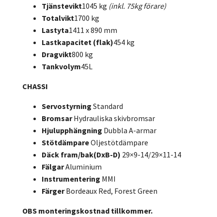
Tjänstevikt
1045 kg
(inkl. 75kg förare)
Totalvikt
1700 kg
Lastyta
1411 x 890 mm
Lastkapacitet (flak)
454 kg
Dragvikt
800 kg
Tankvolym
45L
CHASSI
Servostyrning
Standard
Bromsar
Hydrauliska skivbromsar
Hjulupphängning
Dubbla A-armar
Stötdämpare
Oljestötdämpare
Däck fram/bak(DxB-D)
29×9-14/29×11-14
Fälgar
Aluminium
Instrumentering
MMI
Färger
Bordeaux Red, Forest Green
OBS monteringskostnad tillkommer.