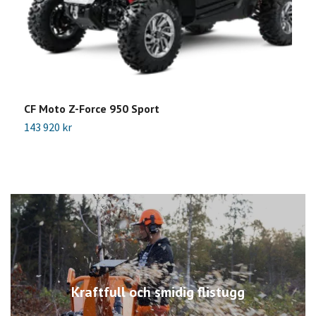
CF Moto Z-Force 950 Sport
C
143 920 kr
1
Kraftfull och smidig flistugg