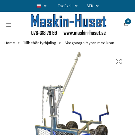
Tax Excl.
SEK
0
Home
Tillbehör fyrhjuling
Skogsvagn Myran med kran