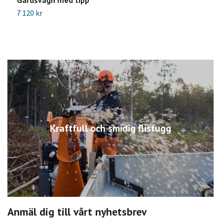
7 120 kr
8
Kraftfull och smidig flistugg
Anmäl dig till vårt nyhetsbrev