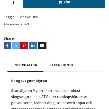
KÖP
Lägg till i önskelista
Article Number:
679
Share
INFORMATION
RECENSIONER
Skogsvagnen Myran
Storsäljaren Myran är en enkel och robust
skogsvagn till din ATV eller redskapsbärare. Är
galvaniserad, ledbart drag, solida axeltappar och
avtagbara stöttor. Klättrande, smörjbar boggi ger