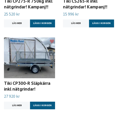
Tiki CP275-R 750kg inkl
Tiki CS265-R inkl
nätgrindar! Kampanj!!
nätgrindar! Kampanj!!
25 520 kr
15 996 kr
LÄS MER
LÄS MER
Tiki CP300-R Släpkärra
inkl nätgrindar!
27 920 kr
LÄS MER