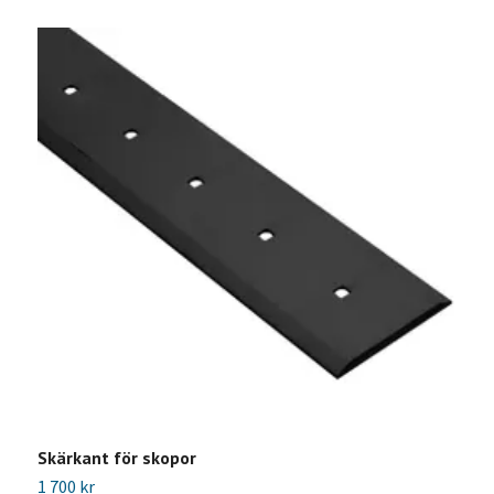
Skärkant för skopor
S
1 700 kr
B