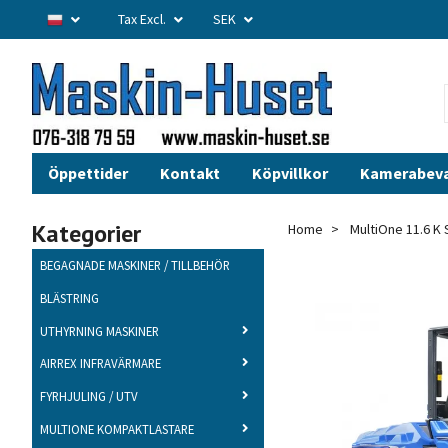
Tax Excl.
SEK
Öppettider
Kontakt
Köpvillkor
Kamerabev
Kategorier
Home
MultiOne 11.6 K 
BEGAGNADE MASKINER / TILLBEHÖR
BLÄSTRING
UTHYRNING MASKINER
AIRREX INFRAVÄRMARE
FYRHJULING / UTV
MULTIONE KOMPAKTLASTARE