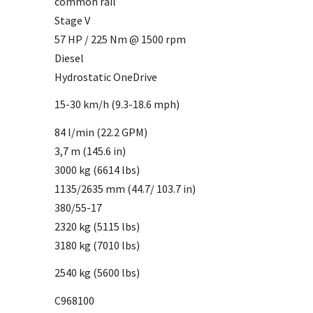
common rail
Stage V
57 HP / 225 Nm @ 1500 rpm
Diesel
Hydrostatic OneDrive
15-30 km/h (9.3-18.6 mph)
84 l/min (22.2 GPM)
3,7 m (145.6 in)
3000 kg (6614 lbs)
1135/2635 mm (44.7/ 103.7 in)
380/55-17
2320 kg (5115 lbs)
3180 kg (7010 lbs)
2540 kg (5600 lbs)
C968100