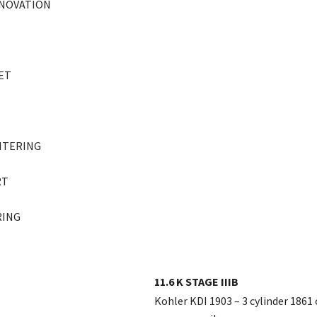
NNOVATION
ET
NTERING
RT
RING
11.6 K STAGE IIIB
Kohler KDI 1903 – 3 cylinder 1861 