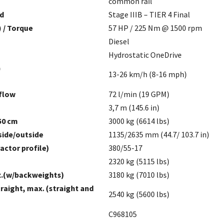
common rail
d
Stage IIIB – TIER 4 Final
 / Torque
57 HP / 225 Nm @ 1500 rpm
Diesel
Hydrostatic OneDrive
)
13-26 km/h (8-16 mph)
 flow
72 l/min (19 GPM)
3,7 m (145.6 in)
50 cm
3000 kg (6614 lbs)
nside/outside
1135/2635 mm (44.7/ 103.7 in)
actor profile)
380/55-17
2320 kg (5115 lbs)
x.(w/backweights)
3180 kg (7010 lbs)
traight, max. (straight and
2540 kg (5600 lbs)
C968105