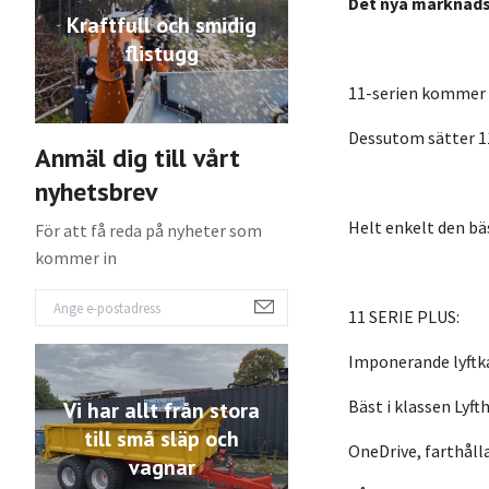
Det nya marknads
Kraftfull och smidig
flistugg
11-serien kommer 
Dessutom sätter 11
Anmäl dig till vårt
nyhetsbrev
Helt enkelt den bä
För att få reda på nyheter som
kommer in
11 SERIE PLUS:
Imponerande lyftk
Bäst i klassen Lyft
Vi har allt från stora
till små släp och
OneDrive, farthåll
vagnar