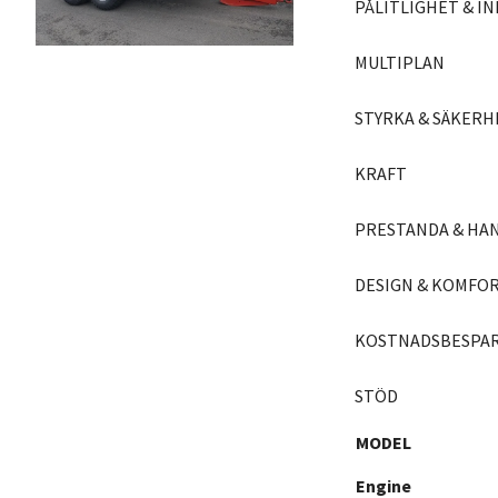
PÅLITLIGHET & I
MULTIPLAN
STYRKA & SÄKERH
KRAFT
PRESTANDA & HA
DESIGN & KOMFO
KOSTNADSBESPA
STÖD
MODEL
Engine