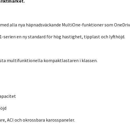
riktmärket.
med alla nya häpnadsväckande MultiOne-funktioner som OneDrive,
-serien en ny standard för hög hastighet, tipplast och lyfthöjd.
sta multifunktionella kompaktlastaren i klassen.
apacitet
höjd
are, ACI och okrossbara karosspaneler.