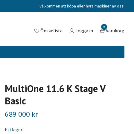
Välkommen att köpa eller hyra maskiner av oss!
0
Önskelista
Logga in
Varukorg
MultiOne 11.6 K Stage V
Basic
689 000 kr
Ej i lager.