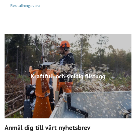
Beställningsvara
B
Kraftfull och smidig flistugg
Anmäl dig till vårt nyhetsbrev