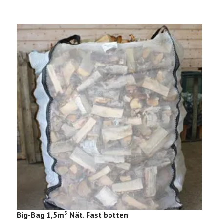
Big-Bag 1,5m³ Nät. Fast botten
E