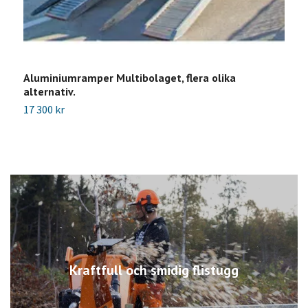
Aluminiumramper Multibolaget, flera olika
L
alternativ.
1
17 300 kr
Kraftfull och smidig flistugg